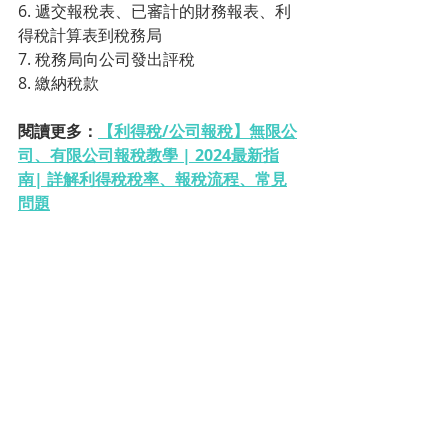
6. 遞交報稅表、已審計的財務報表、利
得稅計算表到稅務局
7. 稅務局向公司發出評稅 
8. 繳納稅款
閱讀更多：
【利得稅/公司報稅】無限公
司、有限公司報稅教學 | 2024最新指
南| 詳解利得稅稅率、報稅流程、常見
問題
常見問題
有限公司未曾營運，仍然需要進
行核數、報稅嗎?
根據《公司條例》及最新的稅務條例規