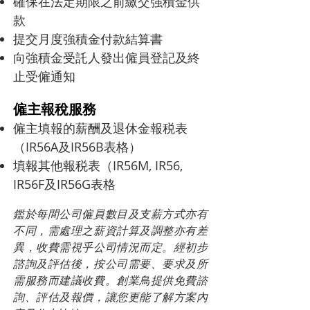
確保在法定期限之前繳交強積金供
款
提交月度強積金付款結算書
向強積金受託人發出僱員登記及終
止受僱通知
僱主報稅服務
僱主填報的薪酬及退休金報税表
（IR56A及IR56B表格）
填報其他報税表（IR56M, IR56,
IR56F及IR56G表格
鑑於每間公司僱員數目及支薪方式亦有
不同，需處理之薪資計算及調整亦有差
異，收費需視乎公司情況而定。經初步
諮詢及評估後，按公司需要、要求及所
需服務而建議收費。創業鳥提供免費諮
詢、評估及報價，讓您更能了解方案內