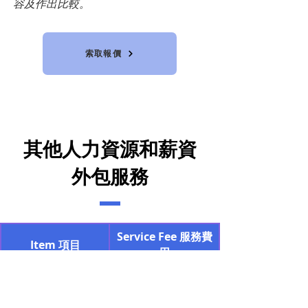
容及作出比較。
索取報價
其他人力資源和薪資
外包服務
Service Fee 服務費
Item 項目
用
代填僱主填報薪酬及退
HK$300起
休金報税表: BIR56A &