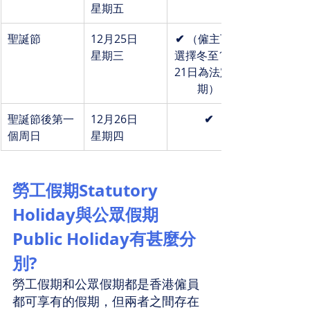
星期五
聖誕節 
12月25日
✔ 
（僱主可另
星期三
選擇冬至12月
21日為法定假
期）
聖誕節後第一
12月26日
✔
個周日
星期四
勞工假期Statutory 
Holiday與公眾假期 
Public Holiday有甚麼分
別?
勞工假期和公眾假期都是香港僱員
都可享有的假期，但兩者之間存在