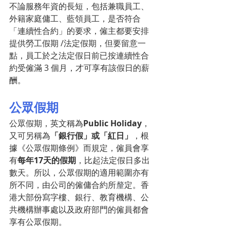
不論服務年資的長短，包括兼職員工、
外籍家庭傭工、藍領員工，是否符合
「連續性合約」的要求，僱主都要安排
提供勞工假期 /法定假期，但
要留意一
點
，員工於之法定假日前已按連續性合
約受僱滿 3 個月，才可享有該假日的薪
酬。
公眾假期
公眾假期，英文稱為
Public Holiday
，
又可另稱為
「
銀行
假」或「紅日」
，根
據《公眾假期條例》而規定，僱員會享
有
每年17天的假期
，比起法定假日多出
數天。所以，公眾假期的適用範圍亦有
所不同，由公司的僱傭合約所
釐
定。香
港大部份寫字樓、銀行、教育機構、公
共機構辦事處以及政府部門的僱員都會
享有公眾假期。