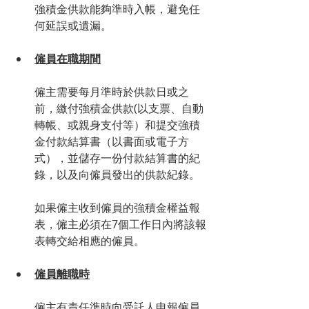
強積金供款能夠準時入帳，避免任
何延誤或遺漏。
僱員在職期間
僱主需要每月準時於供款日或之
前，繳付強積金供款(以支票、自動
轉帳、或親身支付等）和提交強積
金付款結算書（以書面或電子方
式），並儲存一份付款結算書的紀
錄，以及向僱員發出的供款紀錄。
如果僱主收到僱員的強積金權益報
表，僱主必須在7個工作日內將該報
表轉交給相應的僱員。
僱員離職時
僱主有責任準時向受託人申報僱員