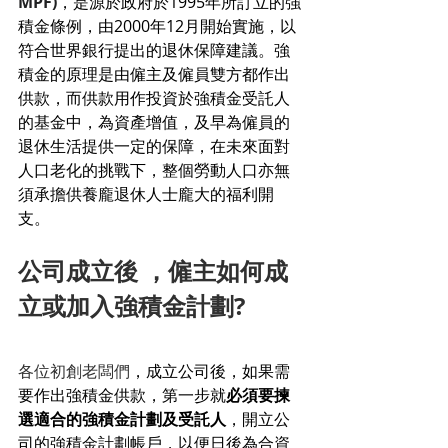
MPF)
，是源於政府於1995年所訂立的強
積金條例，由2000年12月開始實施，以
符合世界銀行提出的退休保障建議。強
積金的原理是由僱主及僱員雙方都作出
供款，而供款用作投資於強積金受託人
的基金中，為資產增值，及早為僱員的
退休生活提供一定的保障，在未來面對
人口老化的挑戰下，整個勞動人口亦無
須承擔供養龐退休人士龐大的福利開
支。
公司成立後 ，僱主如何成
立或加入強積金計劃?
各位初創老闆們
，成立公司後，如果需
要作出強積金供款，第一步就
必須要揀
選適合的強積金計劃及受託人
，開立公
司的強積金計劃帳戶，以便日後為合資