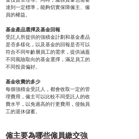
達到一定標準
，
能夠切實保障僱主、僱
員的權益。
基金產品選擇及基金回報
受託人所提供的強積金計劃和基金產品
是否多樣化
，
以及基金的回報是否可以
符合不同年齡層員工的需求
，
提供涵蓋
不同風險取向的基金選擇
，
滿足員工的
不同投資偏好。
基金收費的多少
每個強積金受託人
，
都會收取一定的管
理費用
，
僱主可以比較不同受託人的收
費水平
，
以免過高的行更費用
，
侵蝕員
工的退休儲蓄。
僱主要為哪些僱員繳交強