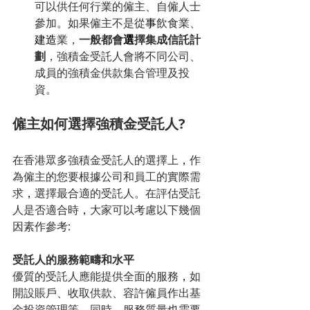
可以供任何行業的僱主、自僱人士
參加。如果僱主不是從
事
飲食業、
建造
業，
一般都會
選
擇集成信託計
劃
，強積金受託人會將不同公司、
成員的強積金供款集合管理及投
資。
僱主如何選擇強積金受託人? 
在香港眾多強積金受託人的選擇上
，
作
為僱主的您要根據公司和員工的實際需
求
，
選擇最合適的受託人。在評估受託
人是否適合時
，
大家
可以考慮以下幾個
因素作參考:
受託人的服務範疇和水平
優質的受託人應能提供全面的服務
，
如
開設賬戶、收取供款、容許僱員作出基
金投資管理等。同時
，
服務質量也需要