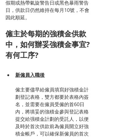
假期或熱帶氣旋警告日或黑色暴雨警告
日，供款日仍然維持在每月10號，不會
因此順延。
僱主於每期的強積金供款
中，如何辦妥強積金事宜? 
有何工序?
新僱員入職後
僱主要儘早給僱員填寫好強積金計
劃登記表格，雙方都要於表格內簽
名，並需要在僱員受僱的首60日
內，將填妥的強積金參與登記表格
提交給强積金計劃的受託人，以便
及時於首次供款前為僱員開立好強
積金帳戶，可以確保新僱員的首次