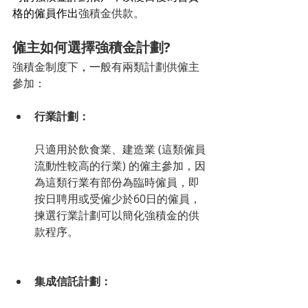
格的僱員作出
強積金供款。
僱主如何選擇強積金計劃? 
強積金制度下
，一
般有兩類計劃供僱主
參加：
行業計劃：
只適用於飲食業、建造業 (這類僱員
流動性較高的行業) 的僱主參加，因
為這類行業有部份為臨時僱員，即
按日聘用或受僱少於60日的僱員，
揀選行業計劃可以簡化強積金的供
款程序。
集成信託計劃：