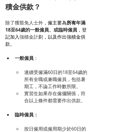
積金供款？
除了獲豁免人士外
，僱主要為
所有
年滿
18至64歲的一般僱員、或臨時僱員
，登
記加入
強積金計劃
，以及作出強積金供
款。
一般僱員
：
連續受僱滿60日的18至64歲的
所有全職或兼職僱員，包括暑
期工，不論工作時數所限。
實習生如果
存在僱傭關係
，符
合以上條件都需要作出供款。
臨時僱員：
按日僱用或僱用期少於60日的