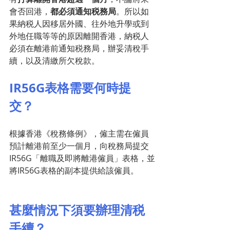
會否回港，
都必須通知税務局
。所以如
果納税人因移居外國、往外地升學或到
外地任職等等的原因離開香港，納税人
必須在離港前通知税務局，辦妥清稅手
續，以及清繳所欠稅款。
I
R56G表格
需要
何時提
交？
根據香港《稅務條例》，僱主需在僱員
預計離港前至少一個月，向稅務局提交
IR56G「離職及即將離港僱員」表格，並
將IR56G表格的副本提供給該僱員。
甚麼情況下須要辦理清税
手續？