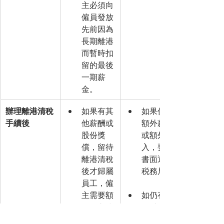
主必須向
僱員發放
先前因為
長期離港
而暫時扣
留的最後
一期薪
金。
辦理離港清稅
如果有其
如果仍有
手續後
他薪酬或
額外薪酬
股份獎
或額外收
償，留待
入，要以
離港清稅
書面通知
後才歸屬
税務局。
員工，僱
主需要額
如仍有源
外提交或
自香港的
修
應課税入