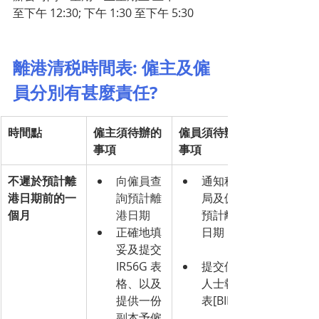
至下午 12:30; 下午 1:30 至下午 5:30
離港清税時間表: 僱主及僱
員分別有甚麼責任?
時間點
僱主須待辦的
僱員須待辦的
事項
事項
不遲於預計離
向僱員查
通知税務
港日期前的一
詢預計離
局及僱主
個月
港日期
預計離港
正確地填
日期
妥及提交 
IR56G 表
提交個別
格、以及
人士報税
提供一份
表[BIR60]
副本予僱