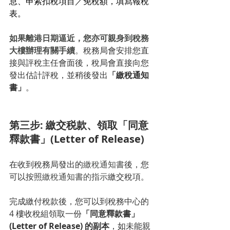
息、申索扣稅項目／免稅額，填寫報稅
表。
如果離港日期逼近，您亦可親身到稅務
大樓辦理有關手續
。
稅務局會安排您直
接與評稅主任會面後，稅局會直接向您
發出估計評稅，並稍後發出
「繳稅通知
書」
。
第三步: 繳交税款、領取
「同意
釋款書」(Letter of Release)
在收到稅務局發出的
繳稅通知書
後，您
可以按照
繳稅通知書的指示
繳交稅項。
完成繳付稅款後，您可以到稅務中心的
4 樓收稅組領取一份
「同意釋款書」
(Letter of Release) 的副本
，如未能親