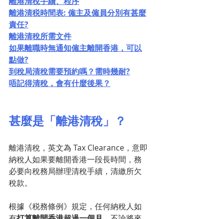
離港清稅手續、程序
離港清税時間表: 僱主及僱員分別有甚麼
責任?
離港清稅所需文件
如果離職時無通知僱主離開香港，可以
點做?
到稅局清稅需要預約嗎？需時幾耐?
唔記得清稅，會有什麼後果？
甚麼是「離港清稅」？
離港清稅，英文為 Tax Clearance，意即
納稅人如果要離開香港一段長時間，務
必要向稅務局辦理清稅手續，清繳所欠
稅款。
根據《税務條例》規定，任何納稅人如
有
打算離開香港超過一個月
，不論將來