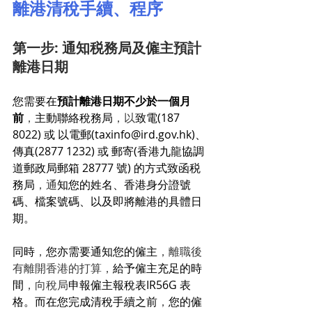
離港清稅手續、程序
第一步: 通知税務局及僱主預計
離港日期
您需要在
預計離港日期不少於一個月
前
，
主動聯絡稅務局
，以
致電(187 
8022) 或 以電郵(taxinfo@ird.gov.hk)、
傳真(2877 1232) 或 郵寄(香港九龍協調
道郵政局郵箱 28777 號) 的方式致函税
務局
，
通
知您的姓名、香港身分證號
碼、檔案號碼、以及即將離港的具體日
期。
同時
，
您亦需要通知您的僱主
，離職後
有離開香港的打算，
給予僱主充足的時
間
，向稅局
申報僱主報稅表IR56G 表
格。而在您完成清稅手續之前
，
您的僱