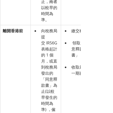
止，兩者
以較早的
時間為
準。
離開香港前
向稅務局
繳交税款
提
交 IR56G 
 領取「同
表格起計
意釋款
的 1 個
書」
月，或直
到稅務局
收取最後
發出的
一期薪金
「同意釋
款書」為
止(以較
早發生的
時間為
準) ，僱