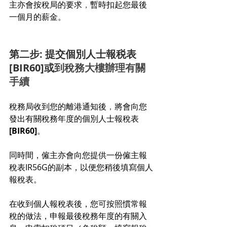
主亦會按稅局的要求
，
暫時扣起您最後
一個月的薪金。
第二步: 提交個別人士報税表
[BIR60]或
到稅務大樓辦理有關
手續
稅務局收到您的離港通知後
，
將會向您
發出有關稅務年度的個別人士報稅表
[BIR60]
。
同時間，僱主亦會向您提供一份僱主報
稅表IR56G的副本，以便您稍後填寫個人
報稅表。
在收到個人報稅表後，您可按照慣常報
稅的做法，申報最後稅務年度的有關入